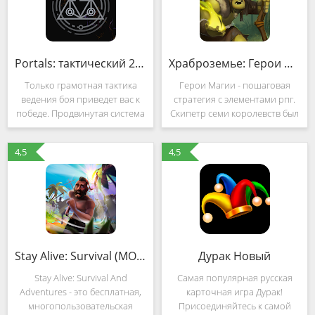
Portals: тактический 2D шутер (MOD, Totul deblocat)
Храброземье: Герои Магии (MOD, Bani nelimitat)
Только грамотная тактика
Герои Магии - пошаговая
ведения боя приведет вас к
стратегия с элементами рпг.
победе. Продвинутая система
Скипетр семи королевств был
управления войском "не
вероломно похищен прямо
выходя из корабля" откроет
из тронного зала. Короли
4,5
4,5
перед вами безграничный
созвали лучших героев и
спектр возможностей для
объявили любую награду
реализации
тому, кто вернет
Stay Alive: Survival (MOD, Bani nelimitat)
Дурак Новый
Stay Alive: Survival And
Самая популярная русская
Adventures - это бесплатная,
карточная игра Дурак!
многопользовательская
Присоединяйтесь к самой