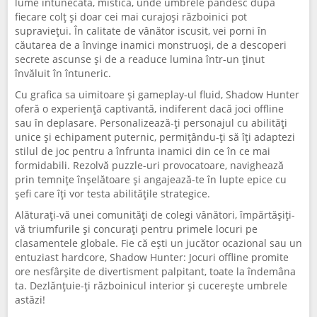
lume întunecată, mistică, unde umbrele pândesc după
fiecare colț și doar cei mai curajoși războinici pot
supraviețui. În calitate de vânător iscusit, vei porni în
căutarea de a învinge inamici monstruoși, de a descoperi
secrete ascunse și de a readuce lumina într-un ținut
învăluit în întuneric.
Cu grafica sa uimitoare și gameplay-ul fluid, Shadow Hunter
oferă o experiență captivantă, indiferent dacă joci offline
sau în deplasare. Personalizează-ți personajul cu abilități
unice și echipament puternic, permițându-ți să îți adaptezi
stilul de joc pentru a înfrunta inamici din ce în ce mai
formidabili. Rezolvă puzzle-uri provocatoare, navighează
prin temnițe înșelătoare și angajează-te în lupte epice cu
șefi care îți vor testa abilitățile strategice.
Alăturați-vă unei comunități de colegi vânători, împărtășiți-
vă triumfurile și concurați pentru primele locuri pe
clasamentele globale. Fie că ești un jucător ocazional sau un
entuziast hardcore, Shadow Hunter: Jocuri offline promite
ore nesfârșite de divertisment palpitant, toate la îndemâna
ta. Dezlănțuie-ți războinicul interior și cucerește umbrele
astăzi!