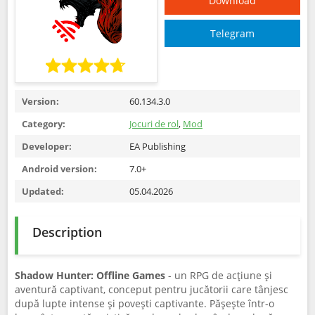
Download
Telegram
Version:
60.134.3.0
Category:
Jocuri de rol
,
Mod
Developer:
EA Publishing
Android version:
7.0+
Updated:
05.04.2026
Description
Shadow Hunter: Offline Games
- un RPG de acțiune și
aventură captivant, conceput pentru jucătorii care tânjesc
după lupte intense și povești captivante. Pășește într-o