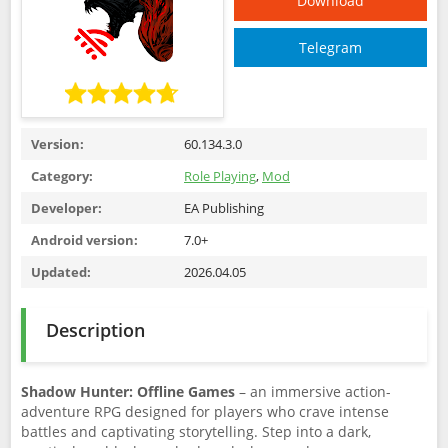
Download
Telegram
Version:
60.134.3.0
Category:
Role Playing
,
Mod
Developer:
EA Publishing
Android version:
7.0+
Updated:
2026.04.05
Description
Shadow Hunter: Offline Games
– an immersive action-
adventure RPG designed for players who crave intense
battles and captivating storytelling. Step into a dark,