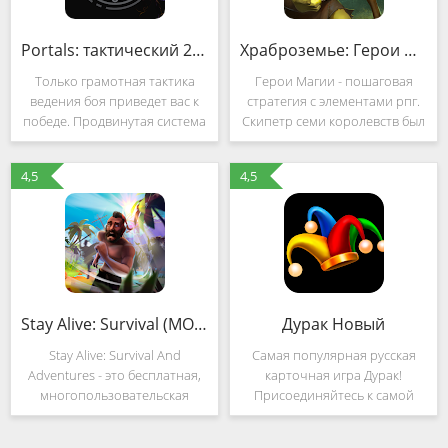
Portals: тактический 2D шутер (MOD, Unlocked)
Храброземье: Герои Магии (MOD, Unlimited Money)
Только грамотная тактика
Герои Магии - пошаговая
ведения боя приведет вас к
стратегия с элементами рпг.
победе. Продвинутая система
Скипетр семи королевств был
управления войском "не
вероломно похищен прямо
выходя из корабля" откроет
из тронного зала. Короли
4,5
4,5
перед вами безграничный
созвали лучших героев и
спектр возможностей для
объявили любую награду
реализации
тому, кто вернет
Stay Alive: Survival (MOD, Unlimited Money)
Дурак Новый
Stay Alive: Survival And
Самая популярная русская
Adventures - это бесплатная,
карточная игра Дурак!
многопользовательская
Присоединяйтесь к самой
MMORPG игра, с элементами
популярной в мире игре
шутера и стратегии, о
Дурак, мы предлагаем ещё