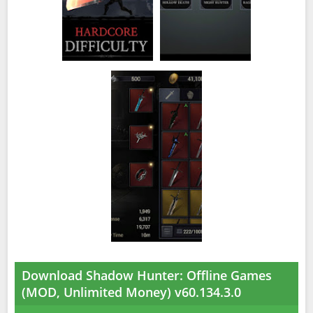
Download Shadow Hunter: Offline Games
(MOD, Unlimited Money) v60.134.3.0