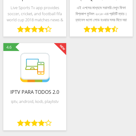
Live Sports Tv app provides
এই এপসের মাধ্যমে সরাসরি দেখুন ফিফা
soccer, cricket, and football fifa
বিশ্বকাপ ফুটবল ২০১৮-এর প্রতিটি ম্যাচ।
world cup 2018 matches news &
চ্যানেল গুলো লোড হওয়ার সময় দিতে দয়া
guide info. Live Sports tv app is
করে ২৫ সেকেন্ড অপেক্ষা করুন। ২০১৮ ফিফা
totally free app for football
বিশ্বকাপ (রুশ: Чемпионат мира по
loverswho never wants to miss
футболу 2018)
any
4.6
IPTV PARA TODOS 2.0
iptv, android, kodi, playlistv