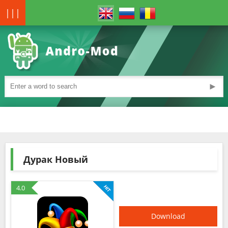
|||
►
Дурак Новый
4.0
Download