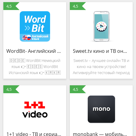
4,5
4,5
WordBit- Английский язык (на блокировке экрана)
Sweet.tv кино и ТВ онлайн на смартфоне и планшете
🇩🇪🇩🇪 WordBit Немецкий
Sweet.tv – лучшее онлайн ТВ и
язык 👉 🇪🇸🇪🇸 WordBit
кино на твоем устройстве!
Испанский язык 👉 🇰🇷🇰🇷
Активируйте тестовый период
WordBit Корейский язык 👉
и смотрите бесплатно 220
⭐Всегда было лень учить
каналов и 5000 фильмов.
4,5
4,5
слова, и даже если скачала
Sweet.tv это самые
какое-то приложение всё
современные разработки
равно посещала его редко, но
телевизионного сервиса:
в этом
1+1 video - ТВ и сериалы
monobank — мобильный онлайн банк