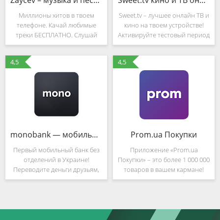
Zaycev – музыка и песни в mp3
Sweet.tv кино и ТВ онлайн на смартфоне и планшете
Миллионы хитов в твоем
Sweet.tv – лучшее онлайн ТВ и
телефоне. Качай любимые
кино на твоем устройстве!
треки БЕСПЛАТНО. Слушай
Активируйте тестовый период
топовые песни в режиме
и смотрите бесплатно 220
оффлайн. Составляй свои
каналов и 5000 фильмов.
4,5
4,5
личные плейлисты. Установи
Sweet.tv это самые
и насладись новинками
современные разработки
музыки сейчас! Надоело
телевизионного сервиса:
платить
monobank — мобильный онлайн банк
Prom.ua Покупки
Первый мобильный банк без
Приложение «Prom.ua
отделений в Украине!
Покупки» – это более 1 000 000
Переводите деньги друзьям,
товаров в вашем кармане!
оплачивайте коммуналку и
Оно создано для вашего
пополняйте мобильный
безопасного и удобного
совершенно бесплатно.
шоппинга на портале
Кредитный лимит до 100 000
Prom.ua, где представлены
грн с самой низкой
сотни тысяч компаний из