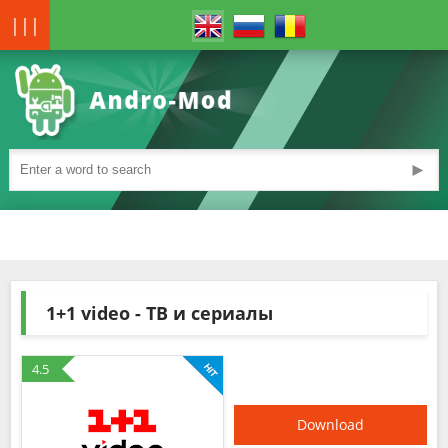
|||
►
1+1 video - ТВ и сериалы
4.5
Download