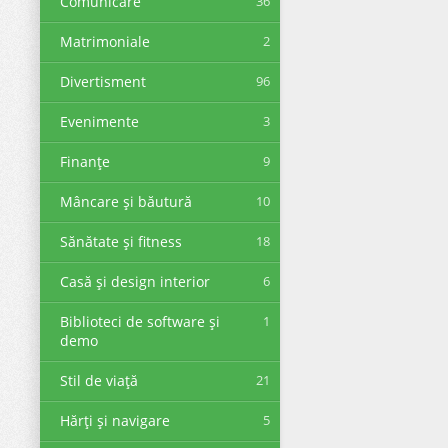
Comunicare
36
Matrimoniale
2
Divertisment
96
Evenimente
3
Finanţe
9
Mâncare și băutură
10
Sănătate și fitness
18
Casă și design interior
6
Biblioteci de software și
1
demo
Stil de viață
21
Hărți și navigare
5