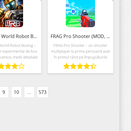
Real Steel World Robot Boxing (MOD, Bani nelimitat)
FRAG Pro Shooter (MOD, Bani nelimitat)
 World Robot Boxing –
FRAG Pro Shooter – un shooter
r experimental de box
multiplayer la prima persoană axat
inamice, medii detaliate
în primul rând pe împușcăturile
rumutate din filmul de
Death Match, unde este important
a Hollywood Real Steel.
să înscrieți puncte cu echipa și să
oltatorii de la
faceți față obiectivelor
9
10
...
573