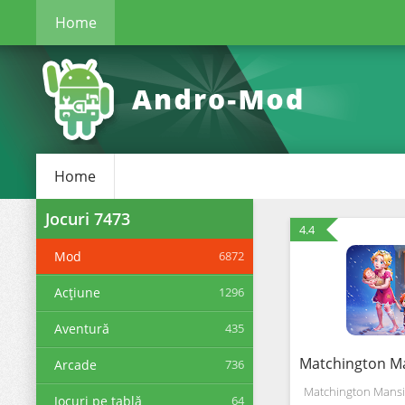
Home
Home
Jocuri
7473
4.4
Mod
6872
Acțiune
1296
Aventură
435
Arcade
736
Matchington Mansi
Jocuri pe tablă
64