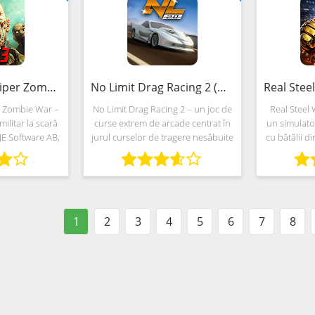
Last Hope 3: Sniper Zombie War (MOD, Bani nelimitat)
No Limit Drag Racing 2 (MOD, Bani nelimitat)
r Zombie War –
No Limit Drag Racing 2 – un joc de
Real Steel
militar la scară
curse extrem de arcade centrat în
un simulato
 JE Software AB,
jurul curselor de tragere nesăbuite
cu bătălii d
activ ideile și
în arene speciale pentru testarea
și idei împ
ematice ale
mașinilor experimentale.
acțiune de l
iune pentru
Dezvoltatorii de la Battle Creek
Dezv
1
2
3
4
5
6
7
8