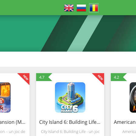
4.7
4.2
Matchington Mansion (MOD, Bani nelimitat)
City Island 6: Building Life (MOD, Bani nelimitat)
on – un joc de
City Island 6: Building Life - un joc
Americ