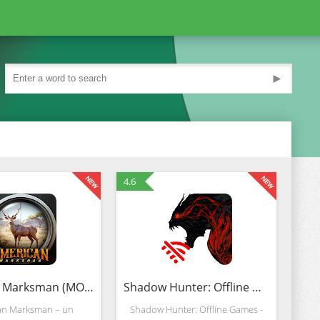
►
4.6
American Marksman (MOD, Bani nelimitat)
Shadow Hunter: Offline Games (MOD, Bani nelimitat)
an Marksman – un
Shadow Hunter: Offline Games -