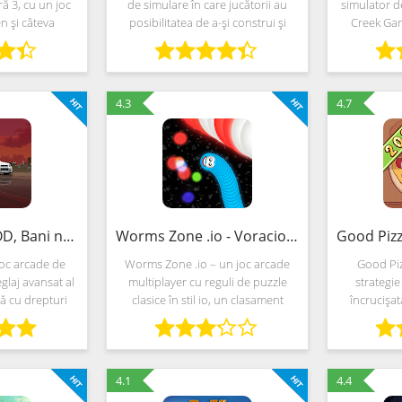
ă 3, cu un joc
de simulare în care jucătorii au
simulator d
n și câteva
posibilitatea de a-și construi și
Creek Ga
xperimentale
administra propriul oraș virtual. În
fiecare m
rea unui conac
acest joc, jucătorii au posibilitatea
divertismen
i propun să se
de a-și crea
adevărați. De
de
4.3
4.7
APEX Racer (MOD, Bani nelimitat)
Worms Zone .io - Voracious Snake (MOD, Bani nelimitat)
joc arcade de
Worms Zone .io – un joc arcade
Good Piz
eglaj avansat al
multiplayer cu reguli de puzzle
strategie
ră cu drepturi
clasice în stil io, un clasament
încrucișat
neobișnuit care
global și o varietate de mecanici
gestionar
i vintage.
competitive care te obligă să te
dezvoltări
ă neobișnuită
lupți pentru titlurile de campionat
Dezvoltator
4.1
4.4