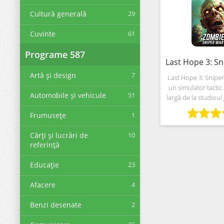
Cultură generală
29
Cuvinte
61
Programe
587
Artă și design
7
Last Hope 3: Snipe
un simulator tactic 
Automobile și vehicule
51
largă de la studioul
care repetă în mod 
Frumusețe
1
conceptele embl
filmelor de acț
Cărți și lucrări de
10
referinţă
Educaţie
23
Afacere
4
Benzi desenate
2