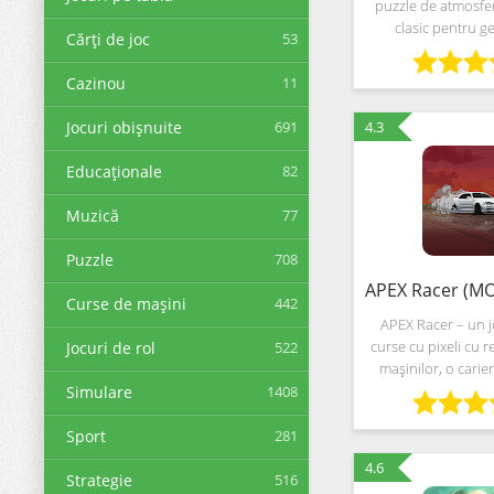
puzzle de atmosfer
clasic pentru ge
Cărți de joc
53
caracteristici e
centrate în renova
Cazinou
11
rahat. Dezvoltatori
ocupe 
Jocuri obișnuite
691
4.3
Educaționale
82
Muzică
77
Puzzle
708
Curse de maşini
442
APEX Racer – un 
curse cu pixeli cu r
Jocuri de rol
522
mașinilor, o carie
depline și un stil 
Simulare
1408
combină retro ș
Combinația vizual
Sport
281
este
4.6
Strategie
516