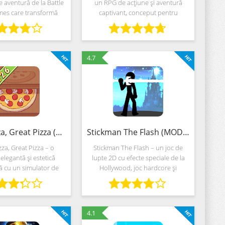
e aventură de la Battle
un RPG de acțiune și aventură
mes care transformă
captivant, conceput pentru
ecanic de joc într-un
jucătorii care tânjesc după lupte
t unic pentru vânătorii
intense și povești captivante.
zvoltatorii au pregătit,
Pășește într-o lume întunecată,
de
mistică, unde
4.7
Good Pizza, Great Pizza (MOD, Bani nelimitat)
Stickman The Flash (MOD, Vieți nelimitate)
za, Great Pizza – o
Stickman The Flash – un joc de
 elegantă și estetică
lupte 2D cu efecte speciale de la
ă cu un simulator de
Hollywood, joc hardcore și
e a timpului dedicat
elemente RPG. Dezvoltatorii de la
i unei pizzerii umile.
StormHit Games au pregătit o
ii de la TapBlaze oferă
mulțime de evenimente: sunt
să
oferite bătălii
4.1