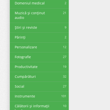
Domeniul medical
2
Muzică și conținut
21
audio
Știri și reviste
9
Părinți
2
Personalizare
12
Fotografie
27
Productivitate
19
Cumpărături
32
Social
27
Instrumente
101
Călătorii și informații
10