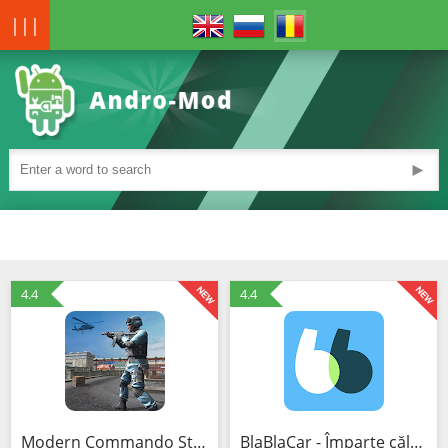
|||
►
4.4
4.4
Modern Commando Strike : Free Shooting Games (Mod)
BlaBlaCar - Împarte călătoria