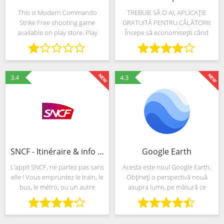
This is Modern Commando
TREBUIE SĂ O AI, APLICAȚIE
Strike Free shooting game
GRATUITĂ PENTRU CĂLĂTORII:
available on play store. Play
Începe să economisești când
Modern Commando Strike
călătorești dintr-un oraș într-
which will change your mind
altul. BlaBlaCar interconectează
regarding fps shooting genre.
pasagerii care caută o cursă cu
Fire opponents with fps
acei conducători auto
3.4
4.3
shooting game
SNCF - Itinéraire & info trafic en temps réel
Google Earth
L’appli SNCF, ne partez pas sans
Acesta este noul Google Earth.
elle ! Vous empruntez le train, le
Obțineți o perspectivă nouă
bus, le métro, ou un autre
asupra lumii, pe măsură ce
mode de transport ?
explorați globul pur și simplu
L’application SNCF vous
trăgând cu degetul. Zburați
accompagne lors de vos
printre obiective renumite și