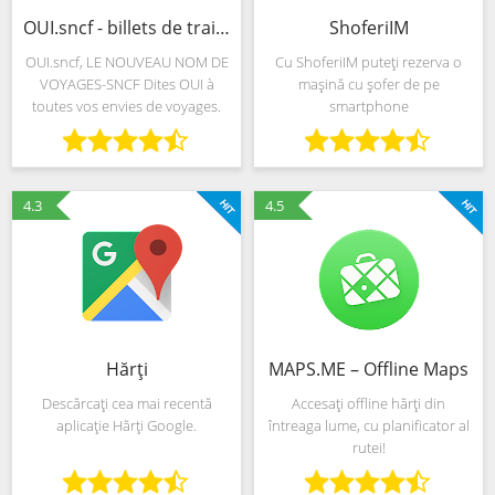
OUI.sncf - billets de train & info sur vos voyages
ShoferiIM
OUI.sncf, LE NOUVEAU NOM DE
Cu ShoferiIM puteți rezerva o
VOYAGES-SNCF Dites OUI à
mașină cu șofer de pe
toutes vos envies de voyages.
smartphone
Nous vous apportons toujours
plus de clarté, plus
d’accompagnement et plus de
services. Nous gardons tout ce
4.3
4.5
que
Hărţi
MAPS.ME – Offline Maps
Descărcaţi cea mai recentă
Accesați offline hărți din
aplicaţie Hărţi Google.
întreaga lume, cu planificator al
rutei!