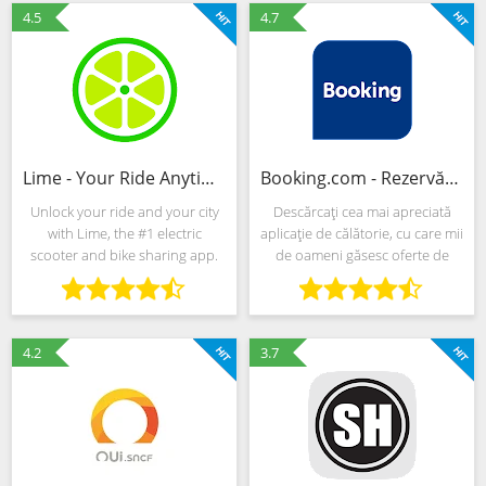
déplacements, vous alerte en
orașe precum Londra,
4.5
4.7
cas de
Lime - Your Ride Anytime
Booking.com - Rezervări Hotel
Unlock your ride and your city
Descărcaţi cea mai apreciată
with Lime, the #1 electric
aplicaţie de călătorie, cu care mii
scooter and bike sharing app.
de oameni găsesc oferte de
Our micro-mobility solutions
cazare la hoteluri sau case de
including dock free rental bikes,
vacanţă. Găsiţi cazare pentru
e-assist bikes, and electric
orice tip de călătorie, oriunde în
scooters are
lume! Cel
4.2
3.7