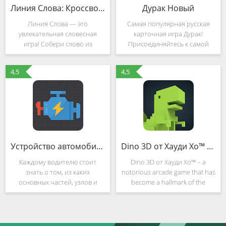
Линия Слова: Кроссворды. Составляй слова из букв (Mod)
Дурак Новый
Линия Слова — это
Самая популярная русская
увлекательная словесная
карточная игра Дурак!
игра! Собери слово из
Присоединяйтесь к самой
нескольких букв. Найди слова
популярной в мире игре
и разгадай кроссворд. Реши
Дурак, мы предлагаем ещё
4,5
4,5
легкие кроссворды и
больше столов, самый
переходи к более сложным!
популярный геймплей и ещё
👩‍🎓 - Интересно! 😃Более 1
больше игроков, готовых
400
бросить
Устройство автомобиля+
Dino 3D от Хауди Хо™ (MOD, Unlimited Money)
Каждому водителю стоит
Dino 3D от Хауди Хо™ – a
знать о том, из каких
notorious arcade game that has
основных частей, узлов и
become a hallmark of the
агрегатов состоит
Google Chrome browser, and
транспортное средство. В
has recently been embodied in
первую очередь это
3D by a popular YouTube
необходимо когда
blogger. And, although the