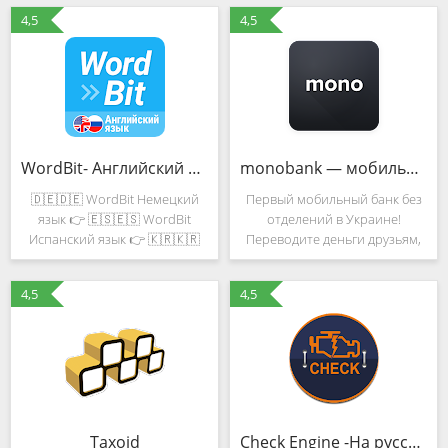
4,5
4,5
WordBit- Английский язык (на блокировке экрана)
monobank — мобильный онлайн банк
🇩🇪🇩🇪 WordBit Немецкий
Первый мобильный банк без
язык 👉 🇪🇸🇪🇸 WordBit
отделений в Украине!
Испанский язык 👉 🇰🇷🇰🇷
Переводите деньги друзьям,
WordBit Корейский язык 👉
оплачивайте коммуналку и
⭐Всегда было лень учить
пополняйте мобильный
4,5
4,5
слова, и даже если скачала
совершенно бесплатно.
какое-то приложение всё
Кредитный лимит до 100 000
равно посещала его редко, но
грн с самой низкой
в этом
процентной
Taxoid
Check Engine -На русском языке