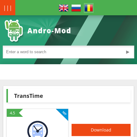
|||
►
TransTime
4.5
Download