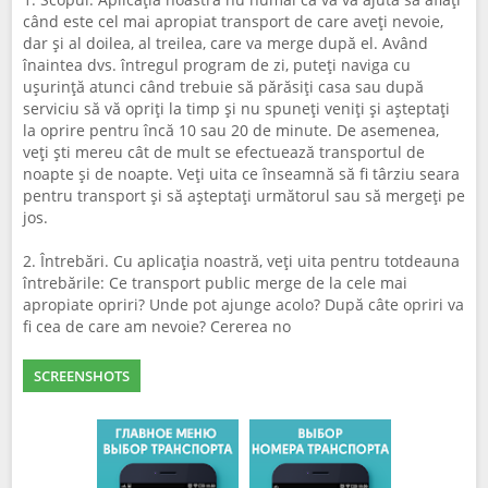
când este cel mai apropiat transport de care aveți nevoie,
dar și al doilea, al treilea, care va merge după el. Având
înaintea dvs. întregul program de zi, puteți naviga cu
ușurință atunci când trebuie să părăsiți casa sau după
serviciu să vă opriți la timp și nu spuneți veniți și așteptați
la oprire pentru încă 10 sau 20 de minute. De asemenea,
veți ști mereu cât de mult se efectuează transportul de
noapte și de noapte. Veți uita ce înseamnă să fi târziu seara
pentru transport și să așteptați următorul sau să mergeți pe
jos.
2. Întrebări. Cu aplicația noastră, veți uita pentru totdeauna
întrebările: Ce transport public merge de la cele mai
apropiate opriri? Unde pot ajunge acolo? După câte opriri va
fi cea de care am nevoie? Cererea no
SCREENSHOTS