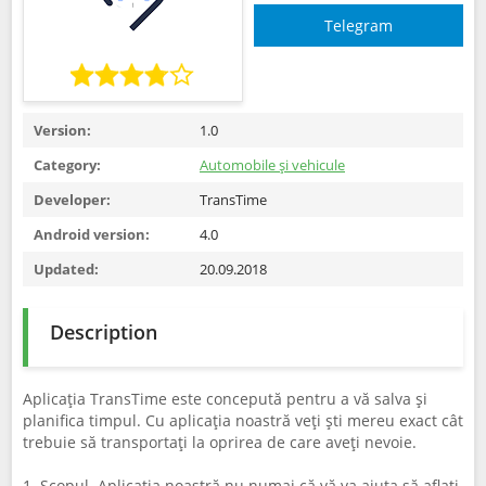
Telegram
Version:
1.0
Category:
Automobile și vehicule
Developer:
TransTime
Android version:
4.0
Updated:
20.09.2018
Description
Aplicația TransTime este concepută pentru a vă salva și
planifica timpul. Cu aplicația noastră veți ști mereu exact cât
trebuie să transportați la oprirea de care aveți nevoie.
1. Scopul. Aplicația noastră nu numai că vă va ajuta să aflați