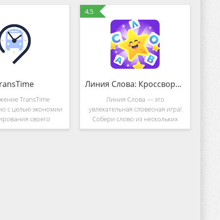
4,5
ransTime
Линия Слова: Кроссворды. Составляй слова из букв (Mod)
жение TransTime
Линия Слова — это
но с целью экономии
увлекательная словесная игра!
ирования своего
Собери слово из нескольких
 нашим приложением
букв. Найди слова и разгадай
очно будете знать, во
кроссворд. Реши легкие
о на нужной Вам
кроссворды и переходи к более
е будет нужный Вам
сложным! 👩‍🎓 - Интересно! 😃
ранспорт. 1.
Более 1 400