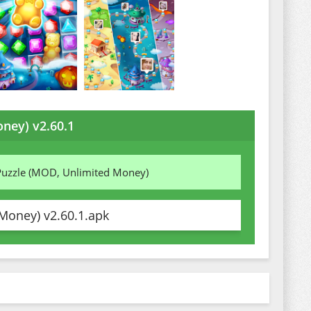
ney) v2.60.1
Puzzle (MOD, Unlimited Money)
Money) v2.60.1.apk