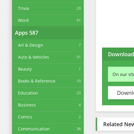
Trivia
29
Word
61
Apps
587
Art & Design
7
Download 
Auto & Vehicles
51
Beauty
1
On our si
Books & Reference
10
Downlo
Education
23
Business
4
Comics
2
Related Ne
Communication
36