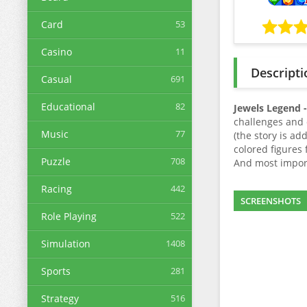
Card
53
Casino
11
Descripti
Casual
691
Educational
82
Jewels Legend -
challenges and 
Music
77
(the story is ad
colored figures 
Puzzle
708
And most import
Racing
442
SCREENSHOTS
Role Playing
522
Simulation
1408
Sports
281
Strategy
516