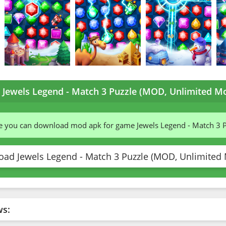
Jewels Legend - Match 3 Puzzle (MOD, Unlimited Mo
te you can download mod apk for game Jewels Legend - Match 3 
ad Jewels Legend - Match 3 Puzzle (MOD, Unlimited 
ws: