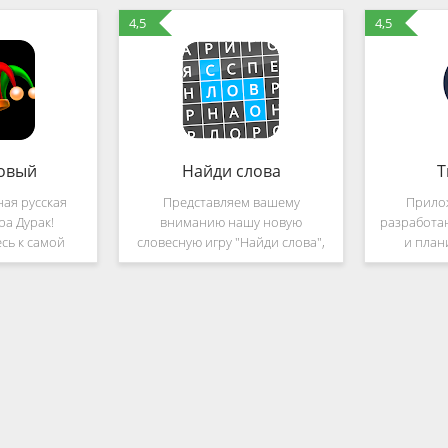
4,5
4,5
овый
Найди слова
T
ая русская
Представляем вашему
Прило
ра Дурак!
вниманию нашу новую
разработа
сь к самой
словесную игру "Найди слова",
и план
е игре Дурак,
которая построена по
времени. С
ещё больше
концепции венгерского
Вы всегда т
популярный
кроссворда. В этой игре вам
скольк
льше игроков,
необходимо искать слова в
остановк
росить
большом квадрате и
т