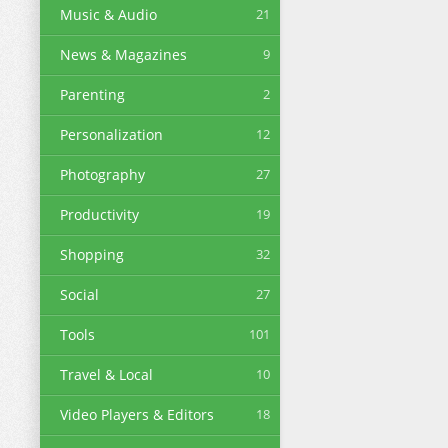
Music & Audio
21
News & Magazines
9
Parenting
2
Personalization
12
Photography
27
Productivity
19
Shopping
32
Social
27
Tools
101
Travel & Local
10
Video Players & Editors
18