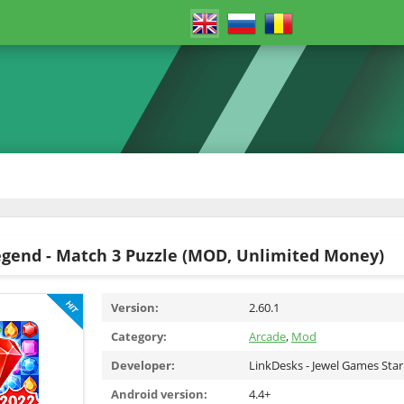
egend - Match 3 Puzzle (MOD, Unlimited Money)
Version:
2.60.1
Category:
Arcade
,
Mod
Developer:
LinkDesks - Jewel Games Star
Android version:
4.4+