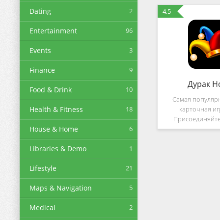
Dating
2
4,5
Entertainment
96
Events
3
Finance
9
Дурак Н
Food & Drink
10
Самая популярн
Health & Fitness
18
карточная иг
Присоединяйте
House & Home
6
популярной в мир
мы предлагаем 
Libraries & Demo
1
столов, самый 
геймплей и ещё бо
Lifestyle
21
готовых б
Maps & Navigation
5
Medical
2