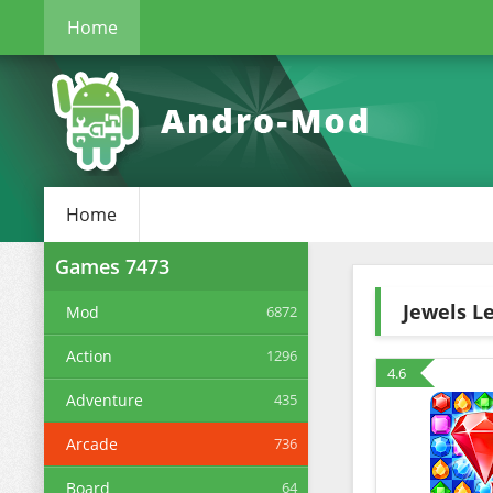
Home
Home
Games
7473
Jewels L
Mod
6872
Action
1296
4.6
Adventure
435
Arcade
736
Board
64