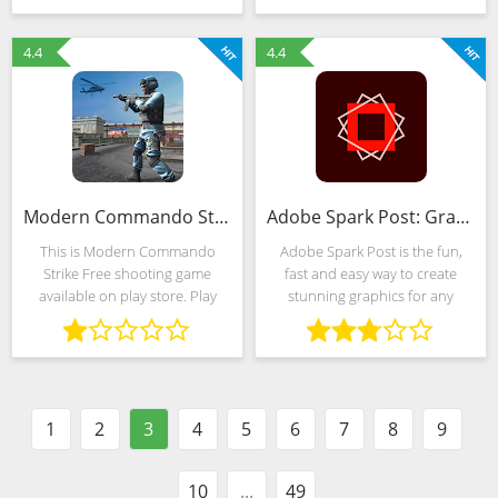
prezintă în mod onorabil o
adevărată misiune de
4.4
4.4
Modern Commando Strike : Free Shooting Games (Mod)
Adobe Spark Post: Graphic Design & Story Templates (MOD, Totul deblocat)
This is Modern Commando
Adobe Spark Post is the fun,
Strike Free shooting game
fast and easy way to create
available on play store. Play
stunning graphics for any
Modern Commando Strike
occasion — no design skills
which will change your mind
necessary! Get started in
regarding fps shooting genre.
seconds with professionally-
Fire opponents with fps
designed templates you can
shooting game
tweak
1
2
3
4
5
6
7
8
9
10
...
49