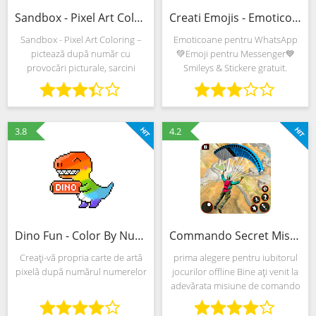
Sandbox - Pixel Art Coloring (MOD, Totul deblocat)
Creati Emojis - Emoticoane, Smileys & Stickers (MOD, Totul deblocat)
Sandbox - Pixel Art Coloring –
Emoticoane pentru WhatsApp
pictează după număr cu
💚Emoji pentru Messenger💙
provocări picturale, sarcini
Smileys & Stickere gratuit.
săptămânale și un sistem de
publicare a rezultatelor în
rețelele sociale și mesagerie
instant. Dezvoltatorii te
3.8
4.2
Dino Fun - Color By Numer (MOD, Totul deblocat)
Commando Secret Misiune Liber Filmare Jocuri 2021 (Mod)
Creați-vă propria carte de artă
prima alegere pentru iubitorul
pixelă după numărul numerelor
jocurilor offline Bine ați venit la
adevărata misiune de comando
- jocuri de împușcare fps
gratuite. „Jazzva gamers”