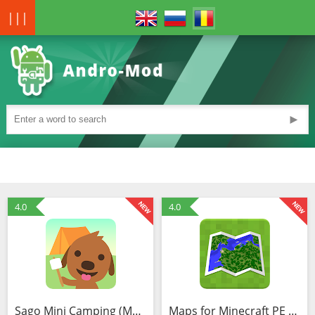
|||
►
4.0
4.0
Sago Mini Camping (MOD, Totul deblocat)
Maps for Minecraft PE (Mod)