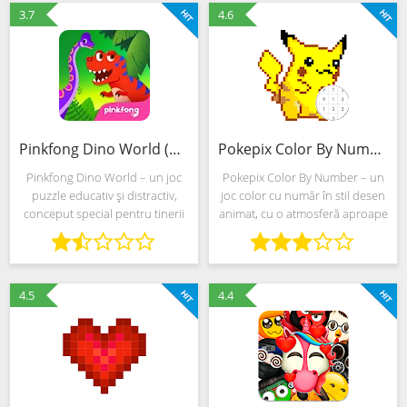
de la ZiMAD
distractiv. Dezvoltatorii
3.7
4.6
Pinkfong Dino World (MOD, Totul deblocat)
Pokepix Color By Number (MOD, Totul deblocat)
Pinkfong Dino World – un joc
Pokepix Color By Number – un
puzzle educativ și distractiv,
joc color cu număr în stil desen
conceput special pentru tinerii
animat, cu o atmosferă aproape
aventurieri și exploratorii
unică centrată în jurul
îndrăzneți. Dezvoltatorii vă
universului Pokemon.
permit să aruncați o privire
Dezvoltatorul Mattie S Thomas a
asupra unei regiuni
adus întreaga colecție de
4.5
4.4