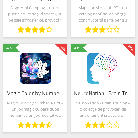
Sago Mini Camping – un joc
Maps for Minecraft PE – un
puzzle educativ și distractiv, cu
catalog neoficial de hărți și
peisaje atmosferice, provocări
conținut terță parte pentru
distractive și libertate nelimitată
sandbox-ul Minecraft de cult.
de acțiune. Dezvoltatorii au
Dezvoltatorii de la Lyxoto
mutat evenimentele într-o
Studios au încercat să
tabără pentru
pregătească o bibliotecă cu
4.5
4.6
Magic Color by Number: Paint (MOD, Totul deblocat)
NeuroNation - Brain Training (MOD, Totul deblocat)
Magic Color by Number: Paint –
NeuroNation - Brain Training –
un joc magic culoare după
o colecție de provocări de
număr, cu un joc meditativ, o
antrenament și puzzle-uri
colecție de provocări actualizată
intelectuale care pot dezvolta
săptămânal și un stil de desene
memoria, concentrarea și
animate expresiv. Dezvoltatorii
gândirea spațială într-un mod