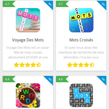
PLONGEZ DANS LE PLAISIR !
jeu sont simples :
4.7
4.7
★LA
Voyage Des Mots
Mots Croisés
Voyage Des Mots est un casse-
En avez-vous assez des
tête de mots croisés
interfaces de recherche de mots
absolument JOUISSIF et une
démodées ? Voulez-vous
quête de mots OFFRANT de
profiter d'une expérience
superbes paysages ! Vous
entièrement nouvelle en
profiterez d’une formidable
matière de jeu de lettres ? ★★★
expérience visuelle pendant le
Vous pouvez maintenant
4.4
4.8
jeu. Et il
télécharger