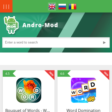
|||
►
4.5
4.6
Bouquet of Words - Word game
Word Domination