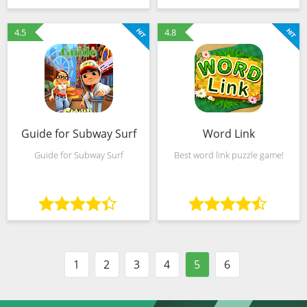
during the game. And it will
Now, you can download Word
challenge your brain
Cross and play on BOARDS for
4.5
4.8
FREE! ★★★Word
Guide for Subway Surf
Word Link
Guide for Subway Surf
Best word link puzzle game!
1
2
3
4
5
6