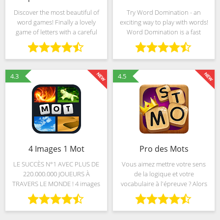
Discover the most beautiful of
Try Word Domination - an
word games! Finally a lovely
exciting way to play with words!
game of letters with a careful
Word Domination is a fast
visual design worth of a work of
paced and addictive real-time
art! Your eyes will thank you! -
word game. No more waiting for
Simple and intuitive: slide your
your opponent to make a move,
finger
see tiles being played
4.3
4.5
4 Images 1 Mot
Pro des Mots
LE SUCCÈS N°1 AVEC PLUS DE
Vous aimez mettre votre sens
220.000.000 JOUEURS À
de la logique et votre
TRAVERS LE MONDE ! 4 images
vocabulaire à l'épreuve ? Alors
qui ont 1 mot en commun –
TÉLÉCHARGEZ « Pro des mots »
lequel ? Découvrez pourquoi
pour vous remuer les méninges
tout le monde adore ce jeu - et
GRATUITEMENT ! Les règles du