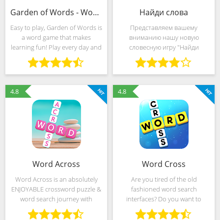
Garden of Words - Word game
Найди слова
Easy to play, Garden of Words is
Представляем вашему
a word game that makes
вниманию нашу новую
learning fun! Play every day and
словесную игру "Найди
improve your spelling!
слова", которая построена по
Memorize new words and
концепции венгерского
expand your vocabulary! -
кроссворда. В этой игре вам
Simple and accessible: slide
необходимо искать слова в
4.8
4.8
your
большом квадрате и
Word Across
Word Cross
Word Across is an absolutely
Are you tired of the old
ENJOYABLE crossword puzzle &
fashioned word search
word search journey with
interfaces? Do you want to
BEAUTIFUL scenery spots! You
enjoy a totally new experience
will get great visual experience
of word puzzle game?★★★