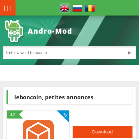
|||
►
leboncoin, petites annonces
4.2
Download