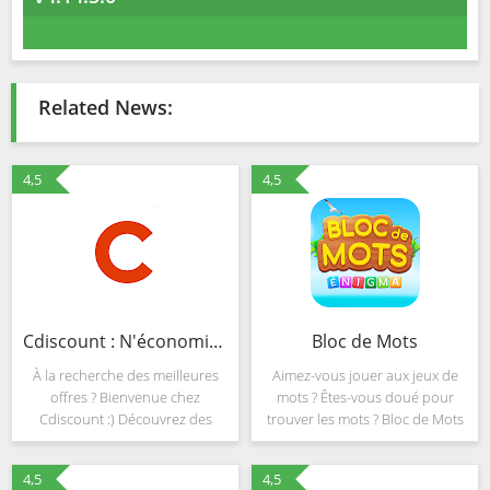
Related News:
4,5
4,5
Cdiscount : N'économisez pas votre plaisir
Bloc de Mots
À la recherche des meilleures
Aimez-vous jouer aux jeux de
offres ? Bienvenue chez
mots ? Êtes-vous doué pour
Cdiscount :) Découvrez des
trouver les mots ? Bloc de Mots
millions de produits aux prix les
est un jeu de mots créatif et tout
plus bas, des ventes privées,
nouveau gratuit avec des
4,5
4,5
des ventes flash et des
paysages magnifiques ! Il vous