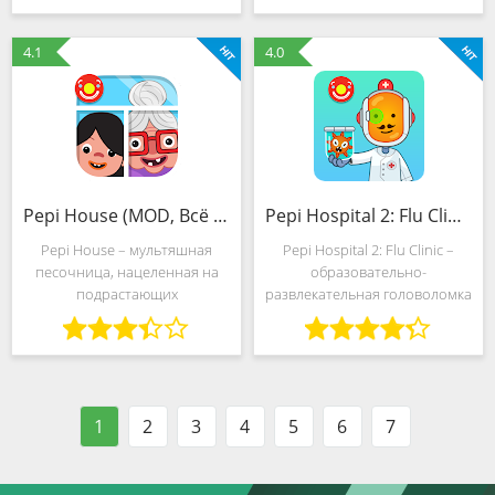
почемучек, мечтающих
полной свободой действий.
исследовать мир вокруг. А
Историю разработчики
4.1
4.0
именно – потрогать
подготовили во многом
Pepi House (MOD, Всё открыто)
Pepi Hospital 2: Flu Clinic (MOD, Всё открыто)
Pepi House – мультяшная
Pepi Hospital 2: Flu Clinic –
песочница, нацеленная на
образовательно-
подрастающих
развлекательная головоломка
первооткрывателей,
от студии Pepi Play с
старательно исследующих
неограниченной свободой
мир вокруг. У юных
действий и любопытными
почемучек обязательно
состязательными
появится шанс заглянуть в
механиками, которые не
1
2
3
4
5
6
7
Пиратскую Бухту, построить
мешают постоянно