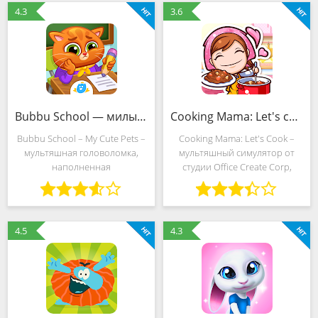
можете прямо сейчас, а мод
События разработчики
4.3
3.6
на много денег предоставит
перенесли на еще
доступ
неизведанный
Bubbu School — милые животные (MOD, Много денег)
Cooking Mama: Let's cook! (MOD, Много денег)
Bubbu School – My Cute Pets –
Cooking Mama: Let's Cook –
мультяшная головоломка,
мультяшный симулятор от
наполненная
студии Office Create Corp,
образовательно-
скрещивающий вместе и
развлекательными
кулинарные эксперименты, и
испытаниями и
рыбалку, и сюжетные
юмористическими
головоломки, связанные с
4.5
4.3
постановками. События
развитием собственной
разработчики из Bubadu
перенесли в странную