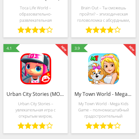
Toca Life World –
Brain Out – Ты сможешь
образовательно-
пройти? – эпизодическая
развлекательная
головоломка с абсурдными,
головоломка, нацеленная на
но забавными испытаниями,
подрастающее поколение в
заставляющими проявлять
возрасте от 6 до 12 лет и
логику, нестандартное
основанная на элементах
мышление, а порой и
4.1
3.9
свободного взаимодействия с
фантазию для поиска ответов
вымышленной
и
Urban City Stories (MOD, Всё открыто)
My Town World - Mega Kids Game (MOD, Бесплатные покупки)
Urban City Stories –
My Town World - Mega Kids
увлекательная игра с
Game – полномасштабный
открытым миром,
градостроительный
переносящая нас в город,
симулятор с открытым миром,
полный сюрпризов и тайн.
незатейливыми испытаниями
Скачать Urban City Stories вы
и мультяшной графикой.