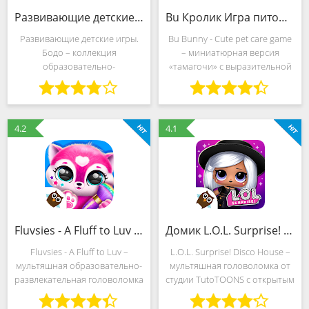
Развивающие детские игры. Бодо (MOD, Всё открыто)
Bu Кролик Игра питомцы уход (MOD, Много денег)
Развивающие детские игры.
Bu Bunny - Cute pet care game
Бодо – коллекция
– миниатюрная версия
образовательно-
«тамагочи» с выразительной
развлекательных
стилистикой, медитативным
головоломок от студии 1C-
геймплеем и неограниченной
Publishing LLC,
свободой действий. События
подталкивающих юных
разработчики из студии
4.2
4.1
мальчиков и девочек к
9Octobre Limited,
исследованию мира вокруг.
Алфавит,
Fluvsies - A Fluff to Luv (MOD, Всё открыто)
Домик L.O.L. Surprise! (MOD, Бесплатные покупки)
Fluvsies - A Fluff to Luv –
L.O.L. Surprise! Disco House –
мультяшная образовательно-
мультяшная головоломка от
развлекательная головоломка
студии TutoTOONS с открытым
от студии TutoToons,
миром, нелинейным
нацеленная на подрастающих
сюжетным повествованием и