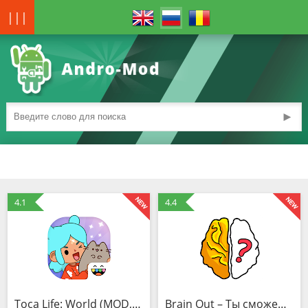
|||
►
4.1
4.4
Toca Life: World (MOD, Всё открыто)
Brain Out – Ты сможешь пройти? (Mod)