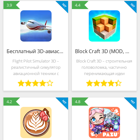
всего за пару кликов, а
игровой среде. Пользователи
3.9
4.4
графика в игре вобрала
могут выбирать из
Бесплатный 3D-авиасимулятор: самолет изумительный (MOD, Много денег)
Block Craft 3D (MOD, Много денег)
Flight Pilot Simulator 3D –
Block Craft 3D – строительная
реалистичный симулятор
головоломка, частично
авиационной техники с
перенимающая идеи
детализированным
Minecraft, а технически
окружением,
реализованная в формате
правдоподобной физикой и
Lego. Разработчики из Fun
случайно генерируемыми
Games For Free предлагают
4.2
4.8
испытаниями,
заглянуть в пиксельную
сосредоточенными вокруг
прохождения