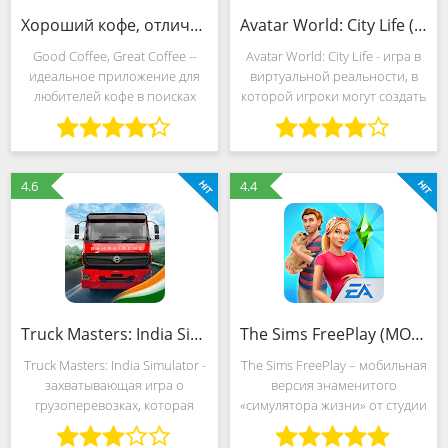
Хороший кофе, отличный кофе (MOD, Много денег)
Avatar World: City Life (MOD, Всё открыто)
Good Coffee, Great Coffee --
Avatar World: City Life - игра в
идеальное приложение для
виртуальной реальности, в
любителей кофе в поисках
которой игроки могут создать
идеального напитка.
и настроить свой
Независимо от того,
собственный аватар, чтобы
являетесь ли вы опытным
исследовать яркий и шумный
ценителем или просто
город. От небоскребов до
4.6
4.4
любителем кофе, это
парков, игроки
приложение
Truck Masters: India Simulator (MOD, Много денег)
The Sims FreePlay (MOD, Много денег)
Truck Masters: India Simulator -
The Sims FreePlay – мобильная
захватывающая игра о
версия знаменитого
грузоперевозках, которая
«симулятора жизни» от студии
перенесет игроков в яркие
Electronic Arts с
пейзажи Индии.
детализированными