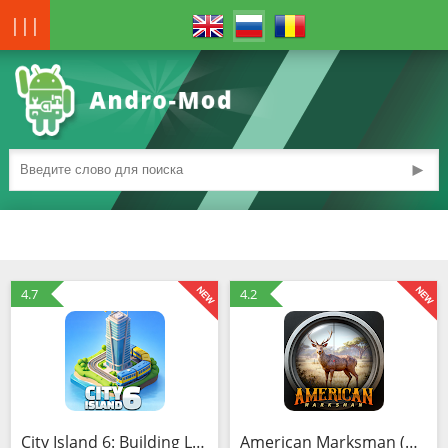
|||
►
4.7
4.2
City Island 6: Building Life (MOD, Много денег)
American Marksman (MOD, Много денег)