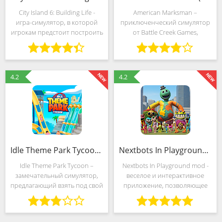
City Island 6: Building Life -
American Marksman –
игра-симулятор, в которой
приключенческий симулятор
игрокам предстоит построить
от Battle Creek Games,
и управлять собственным
превращающий каждую
виртуальным городом. В этой
геймплейную механику в
игре игрокам
неповторимое развлечение
предоставляется
для настоящих охотников.
4.2
4.2
возможность создать город
Разработчики подготовили и
своей
Idle Theme Park Tycoon (MOD, Много денег)
Nextbots In Playground mod (MOD, Много денег)
Idle Theme Park Tycoon –
Nextbots In Playground mod -
замечательный симулятор,
веселое и интерактивное
предлагающий взять под свой
приложение, позволяющее
контроль огромный парк
пользователям настраивать и
аттракционов. Скачать Idle
управлять различными
Theme Park Tycoon можно
nextbots в виртуальной