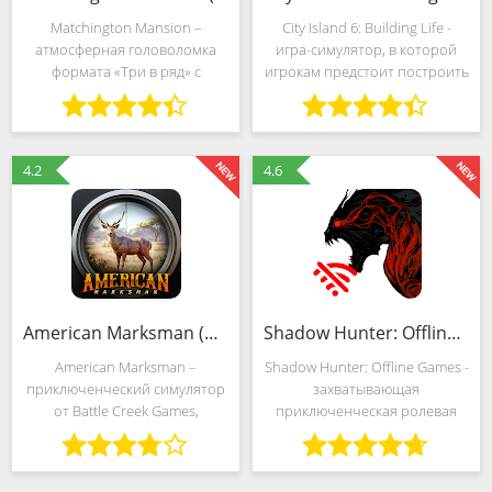
Matchington Mansion –
City Island 6: Building Life -
атмосферная головоломка
игра-симулятор, в которой
формата «Три в ряд» с
игрокам предстоит построить
классическим для жанра
и управлять собственным
геймплеем и парочкой
виртуальным городом. В этой
экспериментальных функций,
игре игрокам
сосредоточенных вокруг
предоставляется
4.2
4.6
ремонта покосившегося
возможность создать город
особняка.
своей
American Marksman (MOD, Много денег)
Shadow Hunter: Offline Games (MOD, Много денег)
American Marksman –
Shadow Hunter: Offline Games -
приключенческий симулятор
захватывающая
от Battle Creek Games,
приключенческая ролевая
превращающий каждую
игра, созданная для игроков,
геймплейную механику в
жаждущих напряженных
неповторимое развлечение
сражений и увлекательного