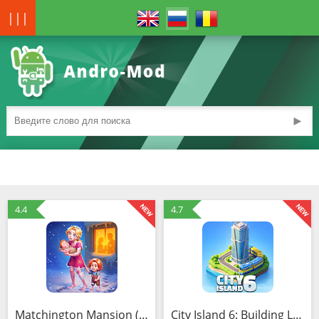
|||
►
4.4
4.7
Matchington Mansion (MOD, Много денег)
City Island 6: Building Life (MOD, Много денег)