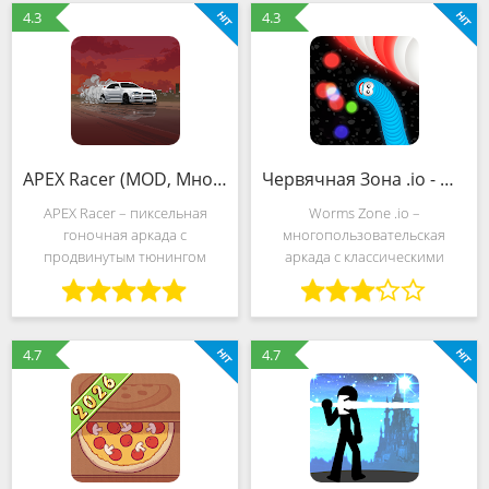
для настоящих охотников.
сюжета. Отправляйтесь в
4.3
4.3
Разработчики подготовили и
темный мистический мир, где
APEX Racer (MOD, Много денег)
Червячная Зона .io - Прожорливый Червячок (MOD, Много денег)
APEX Racer – пиксельная
Worms Zone .io –
гоночная аркада с
многопользовательская
продвинутым тюнингом
аркада с классическими
автомобилей, полноценной
правилами в стиле
карьерой и необычной
головоломок семейства «io»,
стилистикой, сочетающей и
глобальной таблицей
ретро, и винтаж. Необычная
лидеров и разнообразными
4.7
4.7
визуальная комбинация
состязательными
полностью
механиками, вынуждающими