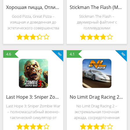
Хорошая пицца, Отличная пицца (MOD, Много денег)
Stickman The Flash (MOD, Неограниченные жизни)
Good Pizza, Great Pizza –
Stickman The Flash –
изящная и доведенная до
двухмерный файтинг с
эстетического совершенства
голливудскими
стратегия, скрещенная с тайм-
спецэффектами, хардкорным
менеджмент симулятором,
геймплеем и элементами
посвященным развитию
ролевого развития. Событий
скромной пиццерии.
разработчики из StormHit
4.6
4.1
Разработчики из TapBlaze
Games подготовили много:
предусмотрены и
Last Hope 3: Sniper Zombie War (MOD, Много денег)
No Limit Drag Racing 2 (MOD, Много денег)
Last Hope 3: Sniper Zombie War
No Limit Drag Racing 2 –
– полномасштабный военно-
экстремальная гоночная
тактический симулятор от
аркада, сосредоточенная
студии JE Software AB, активно
вокруг безбашенных драг-
повторяющей за идеями и
заездов на специальных