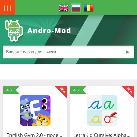
|||
►
4.6
4.3
English Gym 2.0 - полезный английский для детей (MOD, Всё открыто)
LetraKid Cursive: Alphabet Letters Writing Kids (MOD, Всё открыто)