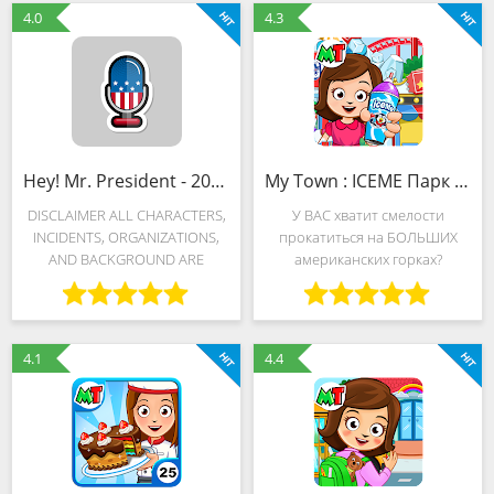
JRPG style game. Explore
trashed everything! Thanks to
4.0
4.3
the
Hey! Mr. President - 2020 Election Simulator (MOD, Много денег)
My Town : ICEME Парк развлечений (MOD, Всё открыто)
DISCLAIMER ALL CHARACTERS,
У ВАС хватит смелости
INCIDENTS, ORGANIZATIONS,
прокатиться на БОЛЬШИХ
AND BACKGROUND ARE
американских горках?
FICTITIOUS. Hey, Mr. President
Проверьте это в парке
will take you on an exciting
развлечений ICEME! И не
journey of the presidential
переживайте – как и во всех
election. This will be the election
играх My town, у наших героев
4.1
4.4
есть эмоции, поэтому даже