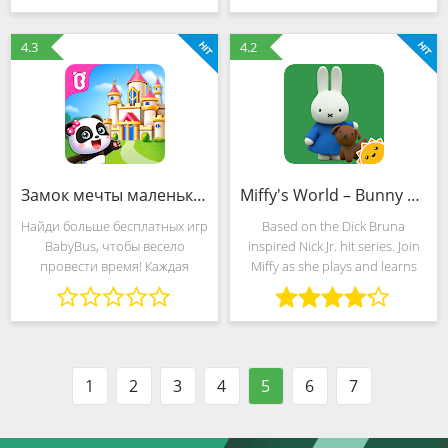
город аэропорта, город
learning and fun! Tailored
принцесс, город каменного
towards the
4.3
4.2
века, подводный город,
космический город,
сказочный
Замок мечты маленькой панды (MOD, Много денег)
Miffy's World – Bunny Adventures (MOD, Всё открыто)
Найди больше бесплатных игр
Based on the Dick Bruna
BabyBus, чтобы весело
inspired Nick Jr. hit series. Join
провести время! Каждая
Miffy as she plays and learns
девочка мечтает быть
about her world in this gentle
принцессой и жить в
and beautiful 3D interactive app
прекрасном замке. Как
from StoryToys. Guide Miffy
выглядит твой замок мечты?
through her daily
Построй свой замок мечты
1
2
3
4
5
6
7
вместе с