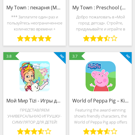
My Town : пекарня (Mod)
My Town : Preschool (MOD, Всё открыто)
*** Заплатите один раз и
Добро пожаловать в «Мой
пользуйтесь неограниченное
город: детсад». Стройте,
количество времени +
придумывайте и играйте в
получайте БЕСПЛАТНЫЕ
своем собственном детском
обновления! Никакой
саду. Можно целыми часами
рекламы и встроенных
что-то придумывать и
покупок *** В My Town
представлять, в том числе
3.8
3.7
вкусненькое пополнение и
играть на площадке, зайти
ваши любимые
Мой Мир Tizi - Игры для Детей Town Games (MOD, Всё открыто)
World of Peppa Pig – Kids Learning Games & Videos (MOD, Всё открыто)
ПРЕДСТАВЛЯЕМ
Featuring the award-winning
УНИВЕРСАЛЬНУЮ ИГРУШКУ-
show’s friendly characters, the
СИМУЛЯТОР ДЛЯ ДЕТЕЙ!
World of Peppa Pig app offers
Дайте волю своему
your family a safe and ad-free
воображению и исследуйте
environment, filled with lots of