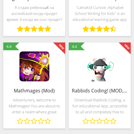
Я отдам ребенка👶 на
"LetraKid Cursive: Alphabet
английский когда придет
School Writing for Kids" is an
время. А когда же оно придет?
educational learning game app
English Kids 2.0 помогает
for kids 4, 5, 6, 7, 8 years old that
маленьким детям начать
can help them to learn to write
знакомство с английским
cursive letters, while having
языком, ведь язык усваивается
4.4
4.4
гораздо легче в раннем
Mathmages (Mod)
Rabbids Coding! (MOD, Всё открыто)
Adventurers, welcome to
Download Rabbids Coding, a
Mathmages! You are about to
fun educational App, accessible
enter a realm where great
to all and completely free to
challenges await you, in a game
learn the basics of
that is full of magic and lots of
programming. The Rabbids
fun. Learn math fun with this
have invaded a spaceship and