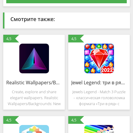
Смотрите также:
4,5
4,5
Realistic Wallpapers/Backgrounds: New Wallpapers
Jewel Legend: три в ряд игры (MOD, Много денег)
Create, explore and share
Jewels Legend - Match 3 Puzzle
elegant wallpapers. Realistic
– классическая головоломка
Wallpapers/Backgrounds: New
формата «Три в ряд» с
Wallpapers is your ultimate
мультяшной стилистикой,
wallpaper base in which you
хардкорным геймплеем и
4,5
4,5
can: - Turn your photos into
свободно настраиваемыми
perfect wallpapers within
испытаниями и целями.