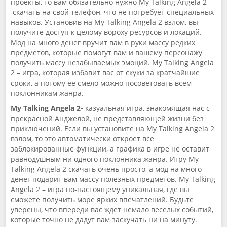
проекты, то вам обязательно нужно My Talking Angela 2
скачать на свой телефон, что не потребует специальных
навыков. Установив на My Talking Angela 2 взлом, вы
получите доступ к целому вороху ресурсов и локаций.
Мод на много денег вручит вам в руки массу редких
предметов, которые помогут вам и вашему персонажу
получить массу незабываемых эмоций. My Talking Angela
2 – игра, которая избавит вас от скуки за кратчайшие
сроки, а потому ее смело можно посоветовать всем
поклонникам жанра.
My Talking Angela 2-
казуальная игра, знакомящая нас с
прекрасной Анджелой, не представляющей жизни без
приключений. Если вы установите на My Talking Angela 2
взлом, то это автоматически откроет все
заблокированные функции, а графика в игре не оставит
равнодушным ни одного поклонника жанра. Игру My
Talking Angela 2 скачать очень просто, а мод на много
денег подарит вам массу полезных предметов. My Talking
Angela 2 – игра по-настоящему уникальная, где вы
сможете получить море ярких впечатлений. Будьте
уверены, что впереди вас ждет немало веселых событий,
которые точно не дадут вам заскучать ни на минуту.