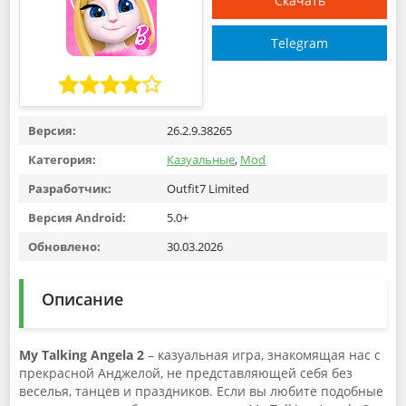
Скачать
Telegram
Версия:
26.2.9.38265
Категория:
Казуальные
,
Mod
Разработчик:
Outfit7 Limited
Версия Android:
5.0+
Обновлено:
30.03.2026
Описание
My Talking Angela 2
– казуальная игра, знакомящая нас с
прекрасной Анджелой, не представляющей себя без
веселья, танцев и праздников. Если вы любите подобные