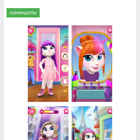
СКРИНШОТЫ