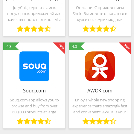
JollyChic, одно из самых
ОписаниеC приложением
популярных приложений для
SheIn Вы можете оставаться в
качественного шопинга. Мы
курсе последних модных
предлагаем более 1 000 000
событий где бы Вы ни были!
товаров с супер скидками и
Вы вступаете в
достойным качеством во всех
международное сообщество
категориях. Наша цель -
поклонников моды,
4.3
4.0
сделать ваш
насчитывающее более 30 000
000
Souq.com
AWOK.com
Souq.com app allows you to
Enjoy a whole new shopping
browse and buy from over
experience that’s amazingly fast
600,000 products at large
and convenient. AWOK is your
discounts in all shopping
gateway to a world of wonderful
categories like: Fashion,
products, all at incredibly low
electronics, mobiles, tablets and
prices. With all your favorite