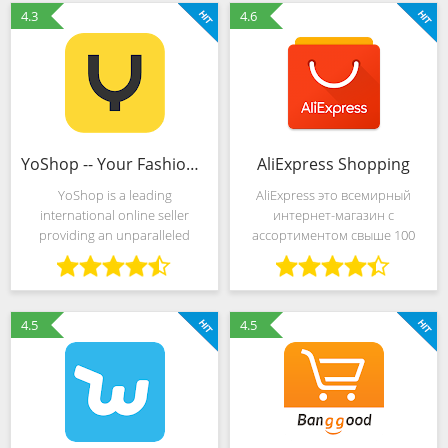
original perfumes.If you live in
brands
4.3
4.6
YoShop -- Your Fashion Shop
AliExpress Shopping
YoShop is a leading
AliExpress это всемирный
international online seller
интернет-магазин с
providing an unparalleled
ассортиментом свыше 100
selection of the very best
млн. товаров
gadgets. Discover an
unbeatable shopping
experience, prompt shipping
4.5
4.5
and exceptional customer