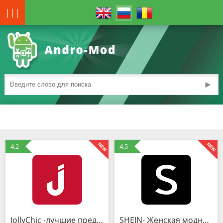
|||
►
4.2
4.5
JollyChic -лучшие предложения качественных товаров
SHEIN- Женская модная одежда