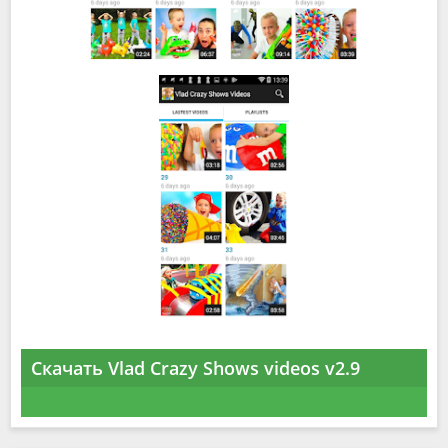
Скачать Vlad Crazy Shows videos v2.9