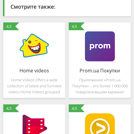
Смотрите также:
4,5
4,5
Home videos
Prom.ua Покупки
Home Videos offers a wide
Приложение «Prom.ua
collection of latest and funniest
Покупки» – это более 1 000 000
videos.Home Videos grouped
товаров в вашем кармане!
into 4 categories: Funny, Sports,
Оно создано для вашего
Animals and Amazing
безопасного и удобного
4,5
4,5
videos.You can rate videos,
шоппинга на портале
share with your friends and
Prom.ua, где представлены
сотни тысяч компаний из