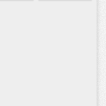
d outgoing calls in a
новостей, встроенная
d easy way. Identify
блокировка рекламы и
o’s calling you by
бесплатная функция VPN. ★
tifying unknown
Основные возможности ★ ●
Блокировка