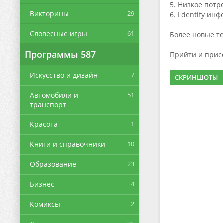
5. Низкое пот
Викторины
29
6. Ldentify и
Словесные игры
61
Более новые те
Программы
587
Прийти и прис
Искусство и дизайн
7
СКРИНШОТЫ
Автомобили и
51
транспорт
Красота
1
Книги и справочники
10
Образование
23
Бизнес
4
Комиксы
2