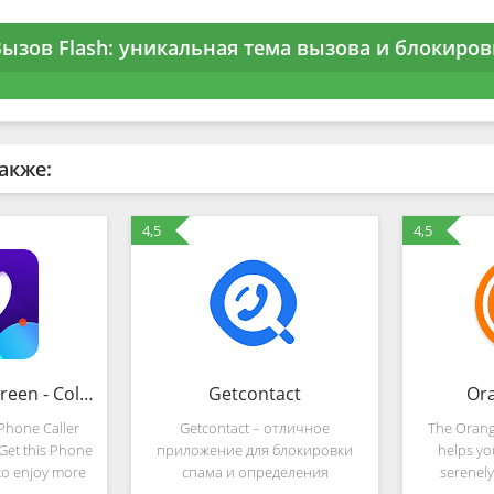
ызов Flash: уникальная тема вызова и блокировк
акже:
4,5
4,5
Phone Caller Screen - Color Call Flash Theme
Getcontact
Or
hone Caller
Getcontact – отличное
The Orang
 Get this Phone
приложение для блокировки
helps yo
to enjoy more
спама и определения
serenel