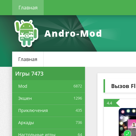
Главная
Главная
Игры
7473
Вызов F
Mod
6872
Экшен
1296
4.4
Приключения
435
Аркады
736
Настольные игры
64