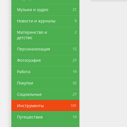
beautiful & colorfu
themes in call flas
Музыка и аудио
21
Phone Caller Sc
aweso
Новости и журналы
9
Материнство и
2
детство
Персонализация
12
Фотография
27
Работа
19
Покупки
32
Социальные
27
Инструменты
101
Путешествия
10