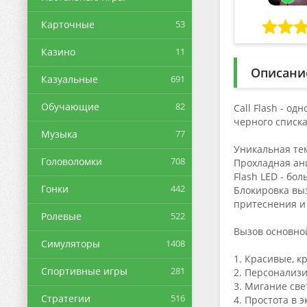
Карточные
53
Казино
11
Описани
Казуальные
691
Обучающие
82
Call Flash - о
черного списка
Музыка
77
Уникальная те
Головоломки
708
Прохладная ан
Flash LED - бо
Гонки
442
Блокировка выз
притеснения и
Ролевые
522
Вызов основно
Симуляторы
1408
1. Красивые, к
Спортивные игры
281
2. Персонализ
3. Мигание св
Стратегии
516
4. Простота в 