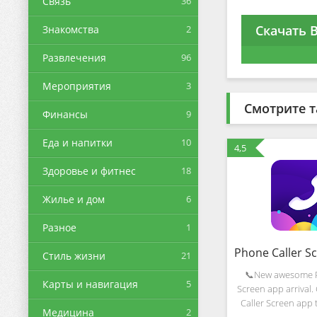
Связь
36
Скачать В
Знакомства
2
Развлечения
96
Мероприятия
3
Смотрите т
Финансы
9
Еда и напитки
10
4,5
Здоровье и фитнес
18
Жилье и дом
6
Разное
1
Стиль жизни
21
📞New awesome P
Карты и навигация
5
Screen app arrival.
Caller Screen app 
Медицина
2