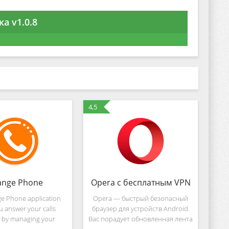
а v1.0.8
4,5
ange Phone
Opera с бесплатным VPN
e Phone application
Opera — быстрый безопасный
u answer your calls
браузер для устройств Android.
y by managing your
Вас порадует обновленная лента