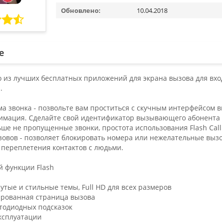
Обновлено:
10.04.2018
е
дно из лучших бесплатных приложений для экрана вызова для в
.
ма звонка - позвольте вам проститься с скучным интерфейсом
имация. Сделайте свой идентификатор вызывающего абонента 
льше не пропущенные звонки, простота использования Flash Call
овов - позволяет блокировать номера или нежелательные вызо
 переплетения контактов с людьми.
й функции Flash
рутые и стильные темы, Full HD для всех размеров
ированная страница вызова
етодиодных подсказок
эксплуатации