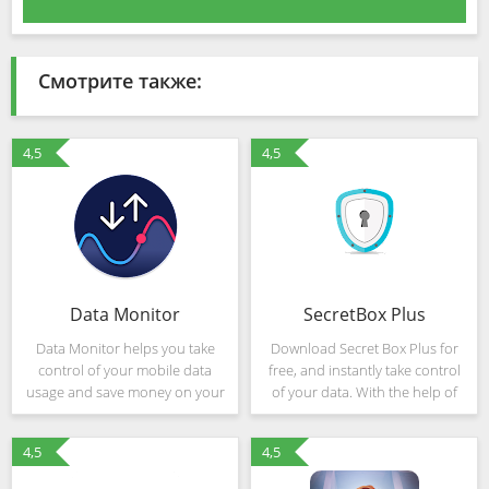
Смотрите также:
4,5
4,5
Data Monitor
SecretBox Plus
Data Monitor helps you take
Download Secret Box Plus for
control of your mobile data
free, and instantly take control
usage and save money on your
of your data. With the help of
monthly phone bill. You can use
SECRET BOX PLUS you can be
the app every day to track how
100% sure that your chosen
4,5
4,5
much data you use and get
Phone logs, SMS, Pictures,
alerts before you run out
Videos and Audios are