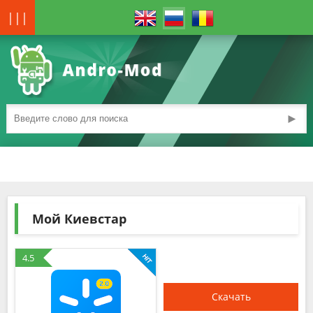
|||
►
Мой Киевстар
4.5
Скачать