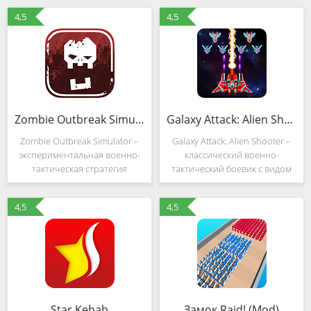
4,5
4,5
Zombie Outbreak Simulator (MOD, Всё открыто)
Galaxy Attack: Alien Shooter (MOD, Много денег)
Zombie Outbreak Simulator –
Galaxy Attack: Alien Shooter –
экспериментальная военно-
классический военно-
тактическая стратегия
тактический боевик с видом
формата RTS от студии Binary
сверху, рассказывающий о
Space, переносящая события
вторжении инопланетян в
4,5
4,5
в недалекое будущее и
Солнечную Систему.
рассказывающая о вселенной,
Захватчики из космоса
где уже через
мечтают освоить половину
Star Kebab
Замок Raid! (Mod)