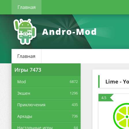
Главная
Главная
Игры
7473
Lime - Y
Mod
6872
Экшен
1296
4.5
Приключения
435
Аркады
736
Настольные игры
64