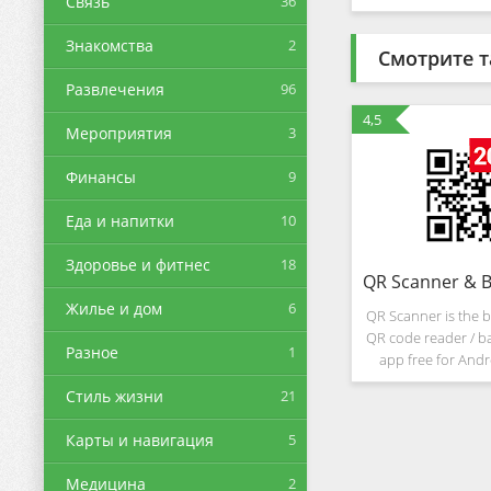
Связь
36
Знакомства
2
Смотрите т
Развлечения
96
4,5
Мероприятия
3
Финансы
9
Еда и напитки
10
Здоровье и фитнес
18
Жилье и дом
6
QR Scanner is the b
QR code reader / b
Разное
1
app free for Andr
your phone's came
Стиль жизни
21
app will automatic
recognize the inf
Карты и навигация
5
Медицина
2