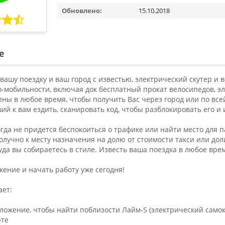
Обновлено:
15.10.2018
е
вашу поездку и ваш город с известью, электрический скутер и
-мобильности, включая док бесплатный прокат велосипедов, э
пны в любое время, чтобы получить Вас через город или по вс
й к вам ездить, сканировать код, чтобы разблокировать его и 
огда не придется беспокоиться о трафике или найти место для 
олучно к месту назначения на долю от стоимости такси или дол
куда вы собираетесь в стиле. Известь ваша поездка в любое вре
ение и начать работу уже сегодня!
ает:
ложение, чтобы найти поблизости Лайм-S (электрический самока
рте