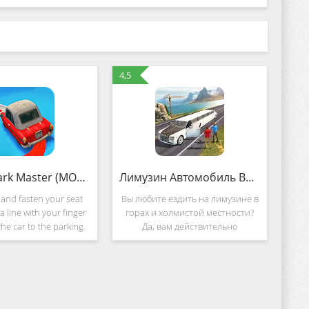
4,5
Perfect Park Master (MOD, Много денег)
Лимузин Автомобиль Вождение Иг (MOD, Много денег)
and fasten your seat
Вы любите ездить на лимузине в
a line with your finger
горах и холмистой местности?
he car to the parking.
Да, вам действительно
as you may hit other
понравится. Вот лучший
 variety of crowded and
роскошный автомобиль такси в
 parking spaces are
такси, ожидающий Вас, чтобы
выполнить такси в горах. Как
только