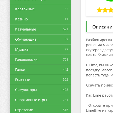
Карточные
53
Казино
11
Описани
Казуальные
691
Обучающие
82
Разблокировка 
решения микро
Музыка
77
скутеров досту
найти ближайши
Головоломки
708
С Lime, вы ник
Гонки
442
поездку благоп
попасть туда, 
Ролевые
522
Скачать прилож
Симуляторы
1408
Как Lime работ
Спортивные игры
281
- Откройте при
Стратегии
516
LimeBike на ка