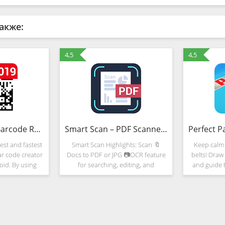
акже:
4,5
4,5
QR Scanner & Barcode Reader
Smart Scan – PDF Scanner, Free files Scanning
est and fastest
Smart Scan Highlights: Scan 🔖
Keep calm 
ar code creator
Docs to PDF or JPG 📷OCR feature
belts! Draw 
oid. By using
for searching, editing, and
and guide t
ra, this scan
exporting📰 Scan in color📊,
Watch out 
ally scan and
grayscale, or black & white Multi-
cars! A wide
ormation of QR
pages scanning Auto-detect page
troubled
edges ✂Crop