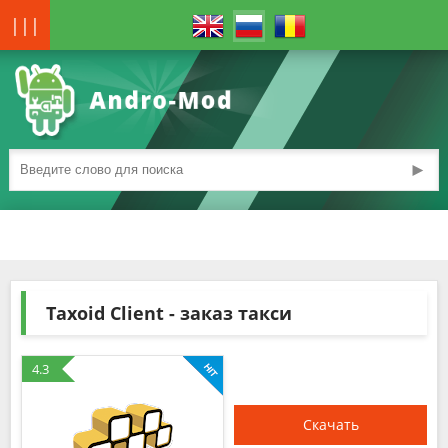
|||
►
Taxoid Client - заказ такси
4.3
Скачать